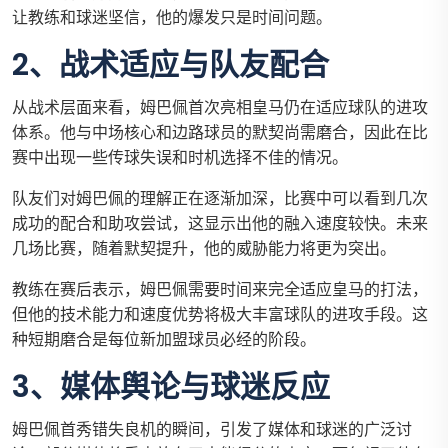
让教练和球迷坚信，他的爆发只是时间问题。
2、战术适应与队友配合
从战术层面来看，姆巴佩首次亮相皇马仍在适应球队的进攻
体系。他与中场核心和边路球员的默契尚需磨合，因此在比
赛中出现一些传球失误和时机选择不佳的情况。
队友们对姆巴佩的理解正在逐渐加深，比赛中可以看到几次
成功的配合和助攻尝试，这显示出他的融入速度较快。未来
几场比赛，随着默契提升，他的威胁能力将更为突出。
教练在赛后表示，姆巴佩需要时间来完全适应皇马的打法，
但他的技术能力和速度优势将极大丰富球队的进攻手段。这
种短期磨合是每位新加盟球员必经的阶段。
3、媒体舆论与球迷反应
姆巴佩首秀错失良机的瞬间，引发了媒体和球迷的广泛讨