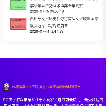
解析球队走势战术博弈全景观察
2026-07-15 09:53:48
西班牙女足历史性夺得首届女足欧洲国家
联赛冠军书写辉煌篇章
2026-07-14 12:44:28
PG电子游戏推荐专注于为玩家甄选当前最热门、最受欢迎的
电子游戏，涵盖各类题材与玩法。无论你是喜欢传统老虎机