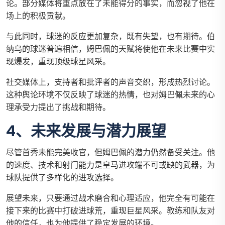
论。部分媒体将重点放在了未能得分的事实，而忽视了他在
场上的积极贡献。
与此同时，球迷的反应更加复杂，既有失望，也有期待。伯
纳乌的球迷普遍相信，姆巴佩的天赋将使他在未来比赛中实
现爆发，重现顶级球星风采。
社交媒体上，支持者和批评者的声音交织，形成热烈讨论。
这种舆论环境不仅反映了球迷的热情，也对姆巴佩未来的心
理承受力提出了挑战和期待。
4、未来发展与潜力展望
尽管首秀未能完美收官，但姆巴佩的潜力仍然备受关注。他
的速度、技术和射门能力是皇马进攻端不可或缺的武器，为
球队提供了多样化的进攻选择。
展望未来，只要通过战术磨合和心理适应，他完全有可能在
接下来的比赛中打破进球荒，重现巨星风采。教练和队友对
他的信任，也为他提供了稳定发展的环境。