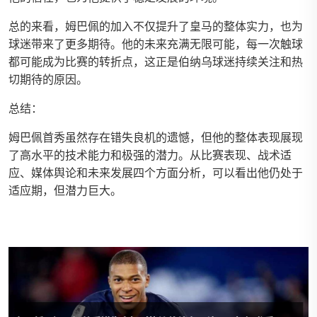
总的来看，姆巴佩的加入不仅提升了皇马的整体实力，也为
球迷带来了更多期待。他的未来充满无限可能，每一次触球
都可能成为比赛的转折点，这正是伯纳乌球迷持续关注和热
切期待的原因。
总结：
姆巴佩首秀虽然存在错失良机的遗憾，但他的整体表现展现
了高水平的技术能力和极强的潜力。从比赛表现、战术适
应、媒体舆论和未来发展四个方面分析，可以看出他仍处于
适应期，但潜力巨大。