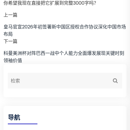
你希望我现在直接把它扩展到完整3000字吗？
上一篇
皇马官宣2026年初签署新中国区授权合作协议深化中国市场
布局
下一篇
科曼美洲杯对阵巴西一战中个人能力全面爆发展现关键时刻
领袖价值
导航