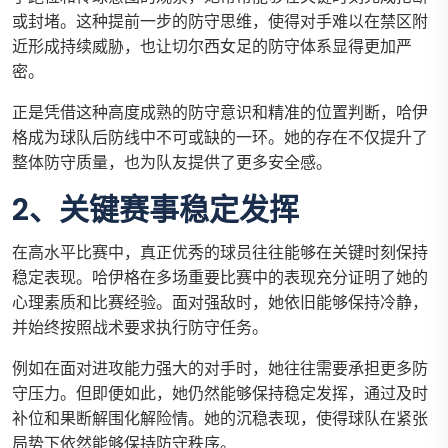
或封堵。这种提前一步的防守思维，使得对手难以在禁区附
近形成持续威胁，也让切尔西女足的防守体系显得更加严
密。
正是凭借这种高度成熟的防守意识和精准的位置判断，哈伊
格成为球队后防线中不可或缺的一环。她的存在不仅提升了
整体防守质量，也为队友提供了更多安全感。
2、关键赛事稳定发挥
在高水平比赛中，真正优秀的球员往往能够在关键时刻保持
稳定表现。哈伊格在多场重要比赛中的表现充分证明了她的
心理素质和比赛经验。面对强敌时，她依旧能够保持冷静，
并始终按照战术要求执行防守任务。
例如在面对进攻能力强大的对手时，她往往需要承担更多防
守压力。但即便如此，她仍然能够保持稳定发挥，通过及时
补位和果断解围化解险情。她的沉稳表现，使得球队在紧张
局势下依然能够保持防守秩序。