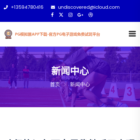
+13594780416
undiscovered@icloud.com
新闻中心
首页
新闻中心