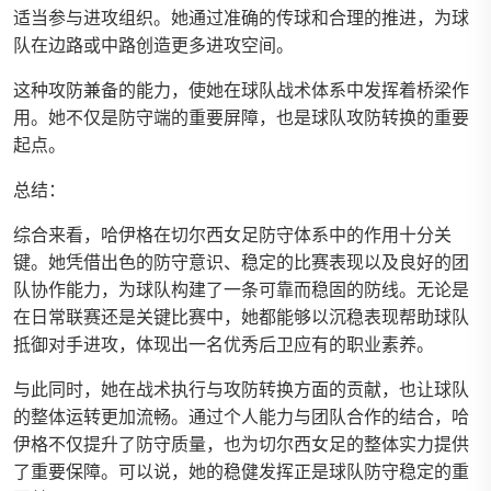
适当参与进攻组织。她通过准确的传球和合理的推进，为球
队在边路或中路创造更多进攻空间。
这种攻防兼备的能力，使她在球队战术体系中发挥着桥梁作
用。她不仅是防守端的重要屏障，也是球队攻防转换的重要
起点。
总结：
综合来看，哈伊格在切尔西女足防守体系中的作用十分关
键。她凭借出色的防守意识、稳定的比赛表现以及良好的团
队协作能力，为球队构建了一条可靠而稳固的防线。无论是
在日常联赛还是关键比赛中，她都能够以沉稳表现帮助球队
抵御对手进攻，体现出一名优秀后卫应有的职业素养。
与此同时，她在战术执行与攻防转换方面的贡献，也让球队
的整体运转更加流畅。通过个人能力与团队合作的结合，哈
伊格不仅提升了防守质量，也为切尔西女足的整体实力提供
了重要保障。可以说，她的稳健发挥正是球队防守稳定的重