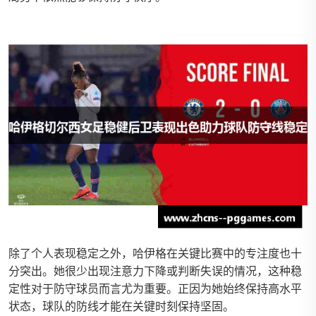
除了个人表现稳定之外，哈伊格在关键比赛中的专注度也十
分突出。她很少出现注意力下降或判断失误的情况，这种稳
定性对于防守球员而言尤为重要。正因为她始终保持高水平
状态，球队的防线才能在关键时刻保持坚固。