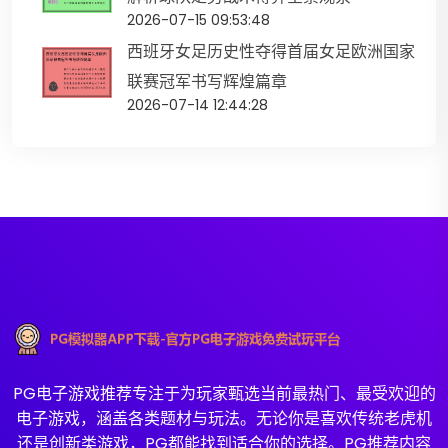
2026-07-15 09:53:48
西班牙女足历史性夺得首届女足欧洲国家
联赛冠军书写辉煌篇章
2026-07-14 12:44:28
PG电子游戏推荐专注于为玩家甄选当前最热门、最受欢迎的
电子游戏，涵盖各类题材与玩法。无论你是喜欢传统老虎机
还是创新类游戏，PG都能找到适合你的选择。PG推荐内容