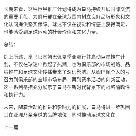
长期来看，这种巨星推广计划将成为皇马持续开展国际交流
的重要手段，为俱乐部在全球范围内树立良好品牌形象和文
化认同提供坚实保障。球迷不仅在视觉和情感上获得满足，
也能感受到足球运动的社会价值和文化力量。
总结：
综上所述，皇马官宣姆巴佩夏季亚洲行并启动巨星推广计
划，不仅在球迷中掀起了热潮，也为俱乐部的市场战略、品
牌推广和足球文化传播带来了深远影响。从姆巴佩个人的号
召力到俱乐部的全球市场布局，再到赛事活动的创新互动，
这一系列举措充分展示了皇马在新时代背景下的战略前瞻性
和执行力。
未来，随着活动的推进和影响力的扩展，皇马将进一步巩固
其在亚洲乃至全球的品牌地位，同时推动足球文化在
上一篇