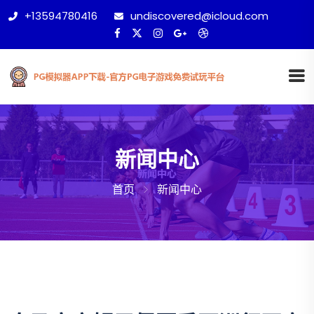
+13594780416
undiscovered@icloud.com
新闻中心
首页
新闻中心