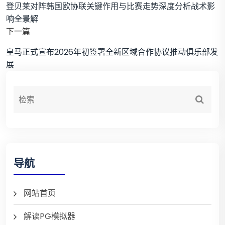
登贝莱对阵韩国欧协联关键作用与比赛走势深度分析战术影
响全景解
下一篇
皇马正式宣布2026年初签署全新区域合作协议推动俱乐部发
展
导航
网站首页
解读PG模拟器