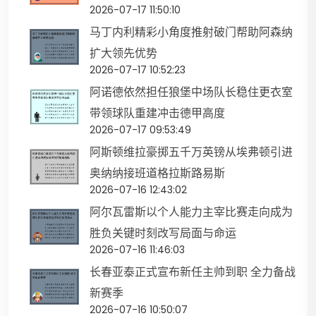
2026-07-17 11:50:10
马丁内利精彩小角度推射破门帮助阿森纳
扩大领先优势
2026-07-17 10:52:23
阿诺德依然担任狼堡中场队长稳住更衣室
带领球队重建冲击德甲高度
2026-07-17 09:53:49
阿斯顿维拉豪掷五千万英镑从埃弗顿引进
奥纳纳接班道格拉斯路易斯
2026-07-16 12:43:02
阿尔瓦雷斯以个人能力主宰比赛走向成为
胜负关键时刻改写局面与命运
2026-07-16 11:46:03
长春亚泰正式宣布新任主帅到职 全力备战
新赛季
2026-07-16 10:50:07