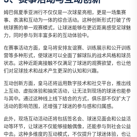
姆巴佩夏季亚洲行不仅仅是一次球星亮相，更是一场集赛
事、表演和互动为一体的综合活动。这种创新形式打破了传
统球赛的单一观赛模式，让球迷能够在更近距离感受足球魅
力，同时参与到丰富多彩的互动体验中。
在赛事活动方面，皇马将安排友谊赛、训练展示和公开训练
营等多种形式，使球迷可以全面了解球队的战术风格和球员
状态。这种近距离接触不仅满足了球迷的观赛欲望，也让他
们对足球技术和战术产生更深的认知和兴趣。
互动创新方面，皇马还将运用数字技术和社交平台，推出线
上互动、虚拟体验和抽奖活动，让无法到现场的球迷也能参
与其中。通过这种线上线下结合的方式，俱乐部不仅扩大了
活动的影响范围，还增强了球迷的参与感和归属感。
此外，现场互动活动还将包括签名会、球迷见面会和公益活
动等环节，让球迷不仅能够接触偶像，还能参与到社会公益
中去。这种多维度的互动模式，不仅提升了球迷体验，也让