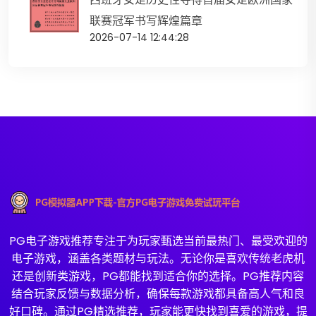
联赛冠军书写辉煌篇章
2026-07-14 12:44:28
PG电子游戏推荐专注于为玩家甄选当前最热门、最受欢迎的
电子游戏，涵盖各类题材与玩法。无论你是喜欢传统老虎机
还是创新类游戏，PG都能找到适合你的选择。PG推荐内容
结合玩家反馈与数据分析，确保每款游戏都具备高人气和良
好口碑。通过PG精选推荐，玩家能更快找到喜爱的游戏，提