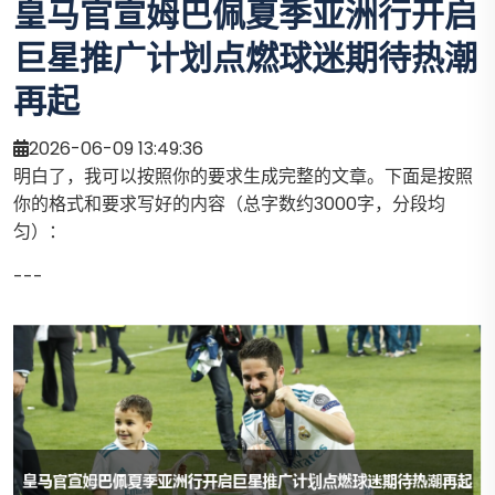
皇马官宣姆巴佩夏季亚洲行开启
巨星推广计划点燃球迷期待热潮
再起
2026-06-09 13:49:36
明白了，我可以按照你的要求生成完整的文章。下面是按照
你的格式和要求写好的内容（总字数约3000字，分段均
匀）：
---