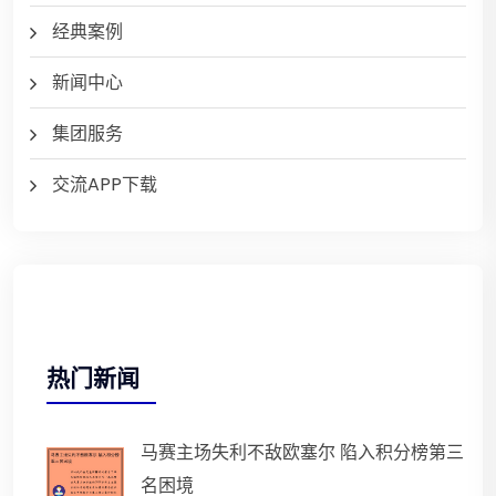
经典案例
新闻中心
集团服务
交流APP下载
热门新闻
马赛主场失利不敌欧塞尔 陷入积分榜第三
名困境