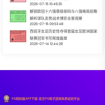
2026-07-15 10:49:25
解锁欧冠十六强晋级密码与八强格局前瞻
解析球队走势战术博弈全景观察
2026-07-15 09:53:48
西班牙女足历史性夺得首届女足欧洲国家
联赛冠军书写辉煌篇章
2026-07-14 12:44:28