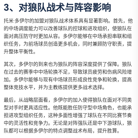
3、对狼队战术与阵容影响
托米·多伊尔的加盟对狼队战术体系具有显著影响。首先，他
的中场调度能力可以改善球队的控球和进攻组织，使狼队在
面对高压防守时更加从容。多伊尔能够在中场承担串联和组
织任务，为前场球员创造更多机会，同时兼顾防守职责，提
升整体平衡性。
其次，多伊尔的到来也为狼队的阵容深度提供了保障。狼队
在过去的赛季中中场轮换不足，导致球员疲劳和伤病风险增
加。多伊尔能够与现有中场球员形成良性竞争和轮换，提高
整体竞技水平，并为主教练提供更多战术选择。
最后，从战略层面看，多伊尔的加入使得狼队在面对不同类
型对手时更具适应性。他既能胜任防守型中场角色，也能承
担进攻型组织任务，这种多面性增强了球队在不同比赛节奏
中的灵活性和竞争力。无论是对阵强队还是中下游球队，狼
队都可以根据多伊尔的特点调整战术布局，提升胜算。