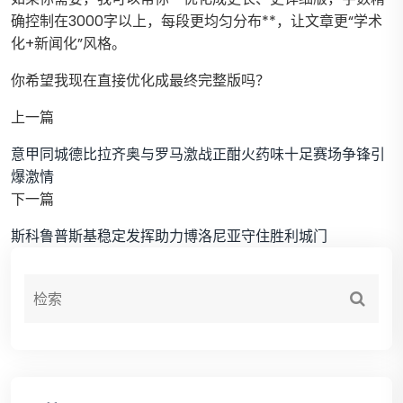
确控制在3000字以上，每段更均匀分布**，让文章更“学术
化+新闻化”风格。
你希望我现在直接优化成最终完整版吗？
上一篇
意甲同城德比拉齐奥与罗马激战正酣火药味十足赛场争锋引
爆激情
下一篇
斯科鲁普斯基稳定发挥助力博洛尼亚守住胜利城门