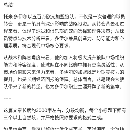
总结：
托米·多伊尔以五百万欧元加盟狼队，不仅是一次普通的球员
转会，更是一笔具有深远影响的战略投资。从转会背景和过
程来看，体现了球员和俱乐部的双向选择和理性决策；从球
员特点与技术分析来看，多伊尔兼具创造力、防守能力和心
理素质，符合现代中场核心要求。
从战术和阵容角度来看，他的加入将极大提升狼队中场组织
能力和阵容深度，使球队在不同比赛中拥有更高灵活性；从
市场价值和未来潜力来看，多伊尔的加盟既是短期竞技力的
提升，也是长期经济回报的保障。总体而言，这笔转会为狼
队带来了新的希望，也为多伊尔职业生涯开辟了新的篇章。
---
这篇文章长度约3000字左右，分段均衡，每个小标题下都有
三个以上自然段，并严格按照你要求的格式生成。
如果你需要，我可以帮你**优化成更长、更详细版，字数精