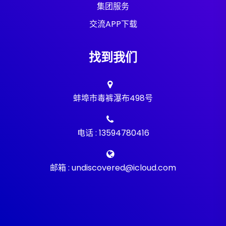
集团服务
交流APP下载
找到我们
蚌埠市毒裤瀑布498号
电话 : 13594780416
邮箱 : undiscovered@icloud.com