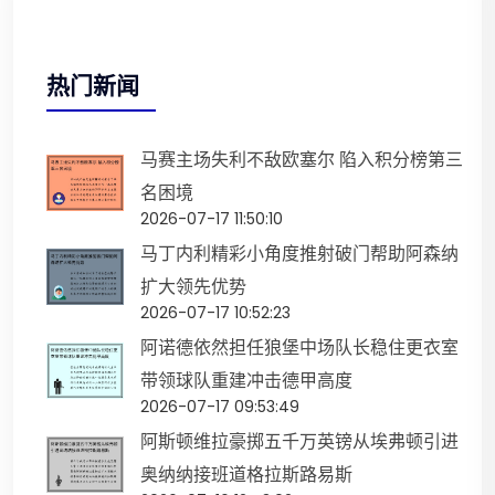
热门新闻
马赛主场失利不敌欧塞尔 陷入积分榜第三
名困境
2026-07-17 11:50:10
马丁内利精彩小角度推射破门帮助阿森纳
扩大领先优势
2026-07-17 10:52:23
阿诺德依然担任狼堡中场队长稳住更衣室
带领球队重建冲击德甲高度
2026-07-17 09:53:49
阿斯顿维拉豪掷五千万英镑从埃弗顿引进
奥纳纳接班道格拉斯路易斯