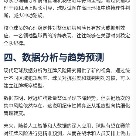
球队心理辅导和情绪管理机制在近年得到重视。通过赛前心
理干预和场上队长引导，球队试图在高压环境中维持理性判
断，减少冲动犯规。
核心球员的心理稳定性对整体红牌风险具有放大或抑制效
应。一名领袖型球员的冷静表现，往往能够在关键时刻稳定
全队纪律。
四、数据分析与趋势预测
现代足球数据分析为红牌风险研究提供了新的视角。通过统
计不同区域犯规频率、球员对抗强度和裁判判罚习惯，可以
建立红牌概率模型。
数据表明，欧冠红牌数量整体呈现下降趋势，但关键场次的
集中风险依然存在。这说明纪律性博弈正从粗放型向精细化
管理转变。
未来，随着人工智能和大数据的深入应用，球队有望在赛前
对红牌风险进行更精准预测，从而在战术和人员安排上做出