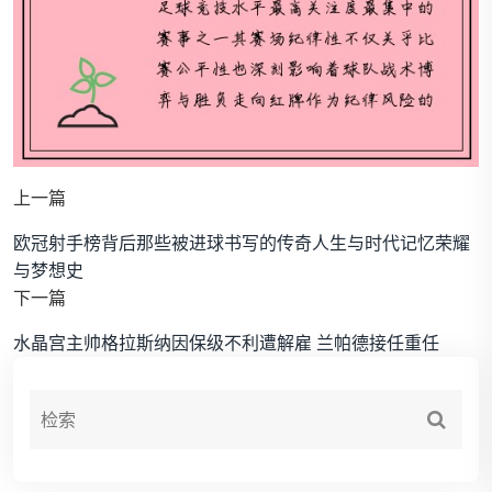
上一篇
欧冠射手榜背后那些被进球书写的传奇人生与时代记忆荣耀
与梦想史
下一篇
水晶宫主帅格拉斯纳因保级不利遭解雇 兰帕德接任重任