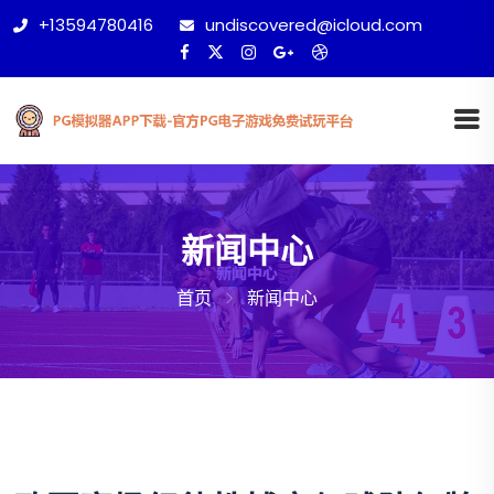
+13594780416
undiscovered@icloud.com
新闻中心
首页
新闻中心