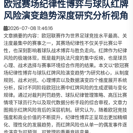
欧冠赛场纪律性博弈与球队红牌
风险演变趋势深度研究分析视角
2026-07-08 11:46:16
文章摘要的内容：欧冠联赛作为世界足球竞技水平最高、关
注度最集中的赛事之一，其赛场纪律性不仅关乎比赛公平
性，也深刻影响着球队战术博弈与胜负走向。红牌作为纪律
风险的极端体现，既是裁判执法尺度的集中反映，也是球员
心理、战术选择与赛事环境综合作用的结果。本文以“欧冠赛
场纪律性博弈与球队红牌风险演变趋势”为研究核心，从制度
规则、战术对抗、心理博弈以及数据演变四个维度展开系统
分析，探讨不同阶段欧冠比赛中红牌风险的生成逻辑与变化
规律。通过对裁判判罚趋势、球队纪律管理策略、高压比赛
情境下球员行为以及现代数据分析手段的综合审视，文章力
图揭示红牌风险背后的深层机制。研究认为，随着欧冠竞技
强度和商业价值的不断提升，纪律性博弈正呈现出更加精细
化、理性化的发展趋势，而红牌风险也从单一的偶发事件逐
步演变为可预测、可管理的重要竞技变量。