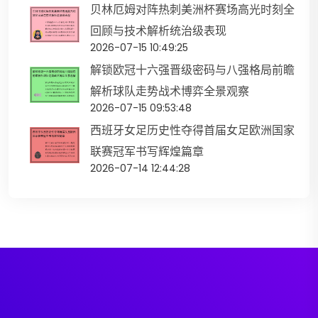
贝林厄姆对阵热刺美洲杯赛场高光时刻全
回顾与技术解析统治级表现
2026-07-15 10:49:25
解锁欧冠十六强晋级密码与八强格局前瞻
解析球队走势战术博弈全景观察
2026-07-15 09:53:48
西班牙女足历史性夺得首届女足欧洲国家
联赛冠军书写辉煌篇章
2026-07-14 12:44:28