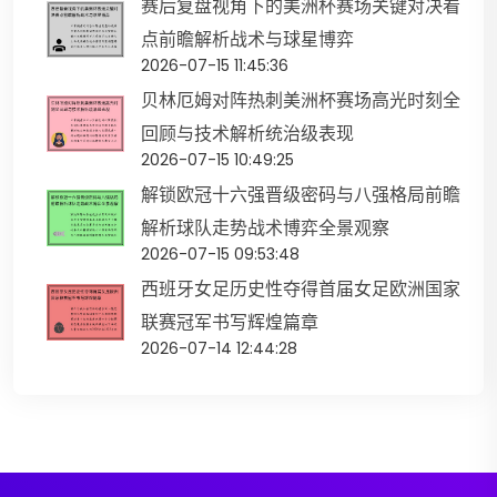
赛后复盘视角下的美洲杯赛场关键对决看
点前瞻解析战术与球星博弈
2026-07-15 11:45:36
贝林厄姆对阵热刺美洲杯赛场高光时刻全
回顾与技术解析统治级表现
2026-07-15 10:49:25
解锁欧冠十六强晋级密码与八强格局前瞻
解析球队走势战术博弈全景观察
2026-07-15 09:53:48
西班牙女足历史性夺得首届女足欧洲国家
联赛冠军书写辉煌篇章
2026-07-14 12:44:28