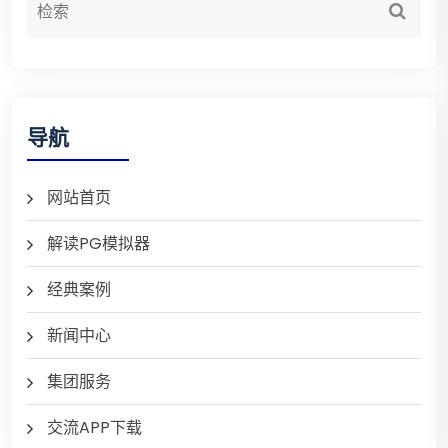
导航
网站首页
解读PG模拟器
经典案例
新闻中心
集团服务
交流APP下载