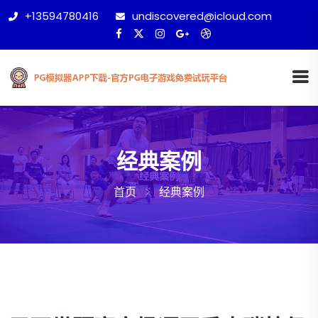
+13594780416
undiscovered@icloud.com
经典案例
首页
经典案例