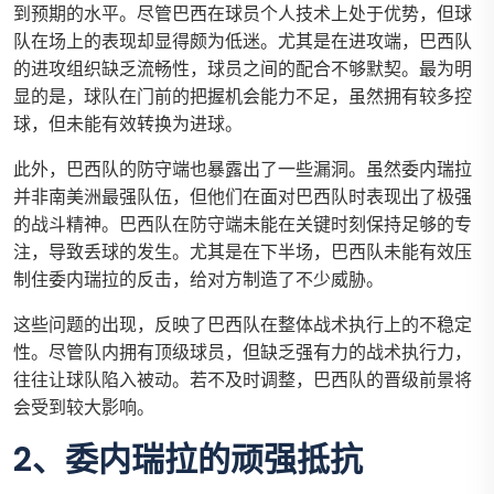
到预期的水平。尽管巴西在球员个人技术上处于优势，但球
队在场上的表现却显得颇为低迷。尤其是在进攻端，巴西队
的进攻组织缺乏流畅性，球员之间的配合不够默契。最为明
显的是，球队在门前的把握机会能力不足，虽然拥有较多控
球，但未能有效转换为进球。
此外，巴西队的防守端也暴露出了一些漏洞。虽然委内瑞拉
并非南美洲最强队伍，但他们在面对巴西队时表现出了极强
的战斗精神。巴西队在防守端未能在关键时刻保持足够的专
注，导致丢球的发生。尤其是在下半场，巴西队未能有效压
制住委内瑞拉的反击，给对方制造了不少威胁。
这些问题的出现，反映了巴西队在整体战术执行上的不稳定
性。尽管队内拥有顶级球员，但缺乏强有力的战术执行力，
往往让球队陷入被动。若不及时调整，巴西队的晋级前景将
会受到较大影响。
2、委内瑞拉的顽强抵抗