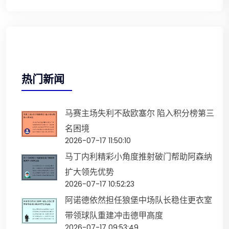
热门新闻
马赛主场失利不敌欧塞尔 陷入积分榜第三
名困境
2026-07-17 11:50:10
马丁内利精彩小角度推射破门帮助阿森纳
扩大领先优势
2026-07-17 10:52:23
阿诺德依然担任狼堡中场队长稳住更衣室
带领球队重建冲击德甲高度
2026-07-17 09:53:49