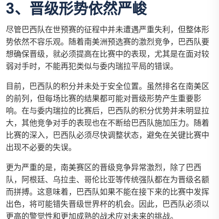
3、晋级形势依然严峻
尽管巴西队在世预赛的征程中并未遭遇严重失利，但整体形
势依然不容乐观。随着南美洲预选赛的激烈竞争，巴西队要
想确保晋级，就必须提高在比赛中的表现，尤其是在面对较
弱对手时，不能再犯类似与委内瑞拉平局的错误。
目前，巴西队的积分并未处于安全位置。虽然排名在南美区
的前列，但每场比赛的结果都可能对晋级形势产生重要影
响。在与委内瑞拉的比赛后，巴西队的积分优势并未明显拉
大，其他竞争对手的表现也在不断给巴西队施加压力。随着
比赛的深入，巴西队必须尽快调整状态，避免在关键比赛中
出现不必要的失误。
更为严重的是，南美赛区的晋级竞争异常激烈，除了巴西
队，阿根廷、乌拉圭、哥伦比亚等传统强队都在为晋级名额
而拼搏。这意味着，巴西队如果不能在接下来的比赛中发挥
出色，将可能错失晋级世界杯的机会。因此，巴西队必须以
更高的警觉性和更加成熟的战术应对未来的挑战。