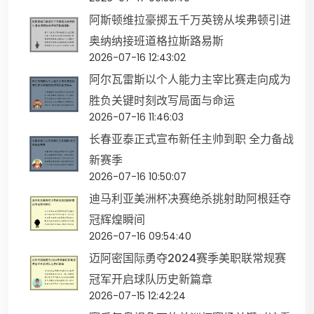
阿斯顿维拉豪掷五千万英镑从埃弗顿引进
奥纳纳接班道格拉斯路易斯
2026-07-16 12:43:02
阿尔瓦雷斯以个人能力主宰比赛走向成为
胜负关键时刻改写局面与命运
2026-07-16 11:46:03
长春亚泰正式宣布新任主帅到职 全力备战
新赛季
2026-07-16 10:50:07
迪马利亚美洲杯决赛绝杀挑射助阿根廷夺
冠辉煌瞬间
2026-07-16 09:54:40
迈阿密国际勇夺2024赛季美职联常规赛
冠军开启球队历史新篇章
2026-07-15 12:42:24