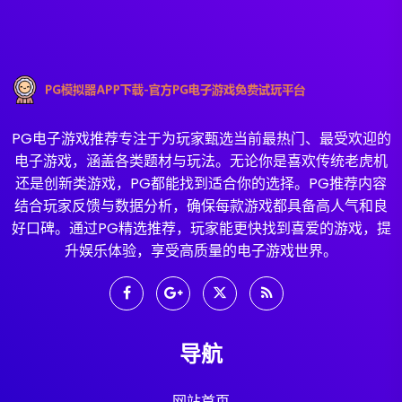
PG电子游戏推荐专注于为玩家甄选当前最热门、最受欢迎的
电子游戏，涵盖各类题材与玩法。无论你是喜欢传统老虎机
还是创新类游戏，PG都能找到适合你的选择。PG推荐内容
结合玩家反馈与数据分析，确保每款游戏都具备高人气和良
好口碑。通过PG精选推荐，玩家能更快找到喜爱的游戏，提
升娱乐体验，享受高质量的电子游戏世界。
导航
网站首页