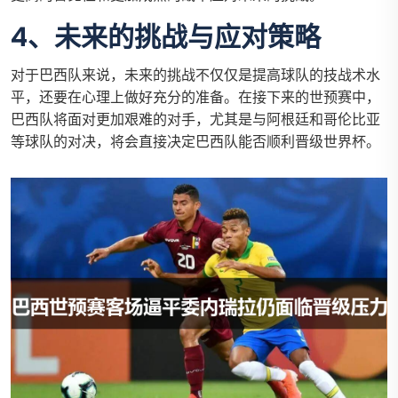
4、未来的挑战与应对策略
对于巴西队来说，未来的挑战不仅仅是提高球队的技战术水
平，还要在心理上做好充分的准备。在接下来的世预赛中，
巴西队将面对更加艰难的对手，尤其是与阿根廷和哥伦比亚
等球队的对决，将会直接决定巴西队能否顺利晋级世界杯。