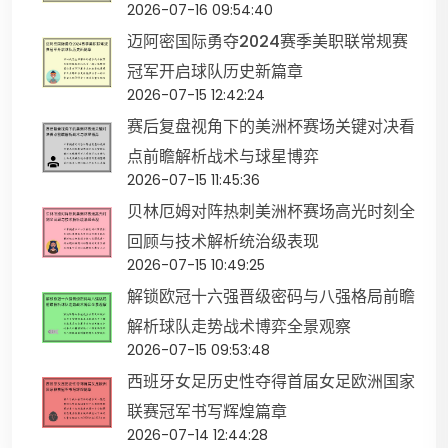
2026-07-16 09:54:40
迈阿密国际勇夺2024赛季美职联常规赛
冠军开启球队历史新篇章
2026-07-15 12:42:24
赛后复盘视角下的美洲杯赛场关键对决看
点前瞻解析战术与球星博弈
2026-07-15 11:45:36
贝林厄姆对阵热刺美洲杯赛场高光时刻全
回顾与技术解析统治级表现
2026-07-15 10:49:25
解锁欧冠十六强晋级密码与八强格局前瞻
解析球队走势战术博弈全景观察
2026-07-15 09:53:48
西班牙女足历史性夺得首届女足欧洲国家
联赛冠军书写辉煌篇章
2026-07-14 12:44:28