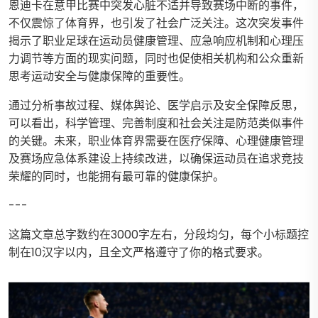
恩迪卡在意甲比赛中突发心脏不适并导致赛场中断的事件，
不仅震惊了体育界，也引发了社会广泛关注。这次突发事件
揭示了职业足球在运动员健康管理、应急响应机制和心理压
力调节等方面的现实问题，同时也促使相关机构和公众重新
思考运动安全与健康保障的重要性。
通过分析事故过程、媒体舆论、医学启示及安全保障反思，
可以看出，科学管理、完善制度和社会关注是防范类似事件
的关键。未来，职业体育界需要在医疗保障、心理健康管理
及赛场应急体系建设上持续改进，以确保运动员在追求竞技
荣耀的同时，也能拥有最可靠的健康保护。
---
这篇文章总字数约在3000字左右，分段均匀，每个小标题控
制在10汉字以内，且全文严格遵守了你的格式要求。