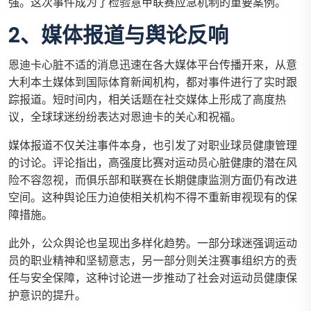
强。这次事件成为了检验意甲联赛应急机制的重要案例。
2、媒体报道与舆论反响
恩迪卡心脏不适的消息迅速在各大媒体平台传播开来，从意
大利本土媒体到国际体育新闻机构，都对事件进行了实时跟
踪报道。短时间内，相关话题在社交媒体上形成了高度热
议，全球球迷纷纷表达对恩迪卡的关心和祝福。
媒体报道不仅关注事件本身，也引发了对职业球员健康管理
的讨论。评论指出，高强度比赛对运动员心脏健康的潜在风
险不容忽视，而俱乐部和联赛在长期健康监测方面仍有改进
空间。这种舆论压力迫使相关机构不得不重新审视现有的保
障措施。
此外，公众舆论也呈现出多样化趋势。一部分球迷强调运动
员的职业精神和坚韧意志，另一部分则关注赛事组织方的责
任与安全保障，这种讨论进一步推动了社会对运动员健康保
护意识的提升。