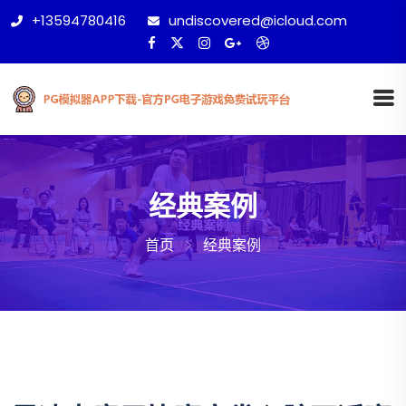
+13594780416
undiscovered@icloud.com
经典案例
首页
经典案例