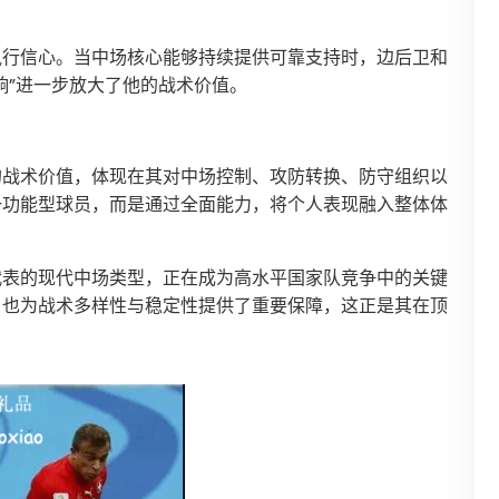
执行信心。当中场核心能够持续提供可靠支持时，边后卫和
响”进一步放大了他的战术价值。
的战术价值，体现在其对中场控制、攻防转换、防守组织以
一功能型球员，而是通过全面能力，将个人表现融入整体体
代表的现代中场类型，正在成为高水平国家队竞争中的关键
，也为战术多样性与稳定性提供了重要保障，这正是其在顶