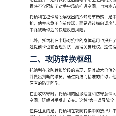
置感不仅限制了对手中场的推进空间，也为本
托纳利在控球阶段展现出的冷静与节奏感，是
抢，他并未急于向前传球，而是通过横向调度
中路被断球后的快速反击风险。
此外，托纳利在中场对抗中的身体运用也提升
过提前卡位和合理对抗，赢得关键球权。这使
二、攻防转换枢纽
托纳利在攻防转换阶段的表现，是其战术价值
并做出判断的球员。通过简洁而精准的传球，
原有的防守阵型。
在由攻转守时，托纳利的回撤速度和防守意识
空间，延缓对手反击节奏。这种“第一道屏障”
值得注意的是，托纳利在攻防转换中的选择并