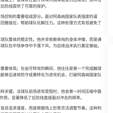
方后防线提供了可靠的保护。
中场控制的重要组成部分。面对阿森纳国家队高强度的逼
与回撤接应，帮助球队化解压力。这种处理方式有效避免了
了球队整体的稳定性。他并非依赖单纯的身体冲撞，而是通
得球队在中场争夺中不落下风，为后续战术执行奠定基础。
的重要体现。在由守转攻的瞬间，他往往是第一个完成触球
他能够迅速将防守成果转化为进攻机会，打破阿森纳国家队
同样关键。当球队前场进攻受阻时，他会第一时间压缩中路
的作用，显著降低了后防线直接面对冲击的频率。
不盲目追求速度，而是根据场上形势灵活调整节奏。这种判