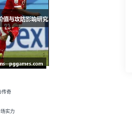
与传奇
中场实力