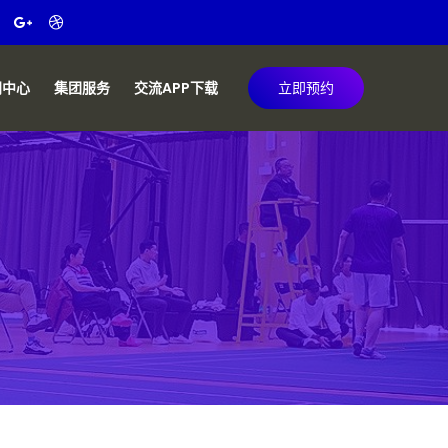
闻中心
集团服务
交流APP下载
立即预约