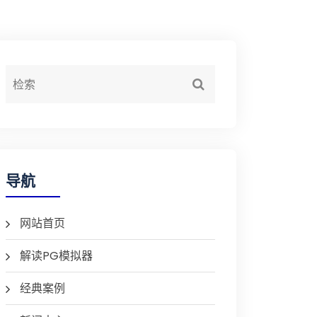
导航
网站首页
解读PG模拟器
经典案例