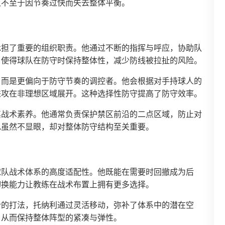
又不至于因节奏过快而失去整体平衡。
承担了重要的组织职责。他通过不断的指挥与呼应，协助队
，使得球队在防守时保持整体性，减少防线被拉扯的风险。
，而是更偏向于防守节奏的调控者。他会根据对手持球人的
进攻在非理想区域展开。这种选择性防守提高了防守效率。
其战术素养。他通常负责保护禁区前沿的二点区域，防止对
色虽然不显眼，却对整体防守结构至关重要。
球队战术体系的高度适配性。他既能在需要时回撤成为后
切换能力让教练在战术布置上拥有更多选择。
合的打法，托纳利通过灵活移动，弥补了体系中的潜在空
，从而保持整体阵型的紧凑与弹性。