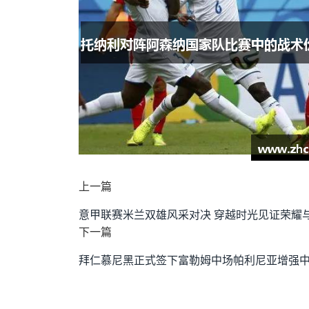
上一篇
意甲联赛米兰双雄风采对决 穿越时光见证荣耀
下一篇
拜仁慕尼黑正式签下富勒姆中场帕利尼亚增强