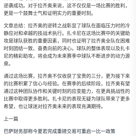
逆袭成功。对于拉齐奥来说，这不仅仅是一场比赛的胜利，
更是一个鼓舞士气和证明实力的重要时刻。
文章总结：拉齐奥的逆转之战彰显了球队在面临压力时的冷
静应对和卓越的技战术执行。扎卡尼在这场比赛中的关键助
攻是球队获胜的重要因素，同时也证明了拉齐奥全队在困难
时刻团结一致、奋勇向前的决心。球队的整体表现以及扎卡
尼的精彩助攻，将会成为未来赛季中球队不断进步的动力源
泉。
通过这场比赛，拉齐奥不仅收获了宝贵的三分，更为接下来
的比赛积累了信心与经验。在赛季的后续阶段，拉齐奥有望
通过这种团队协作和关键时刻的应变能力，在更具挑战性的
比赛中取得更多胜利。扎卡尼的表现无疑为球队带来了更多
希望，也让球迷对拉齐奥未来的表现充满期待。
上一篇
巴萨财务部称今夏若完成重磅交易可重启一比一政策