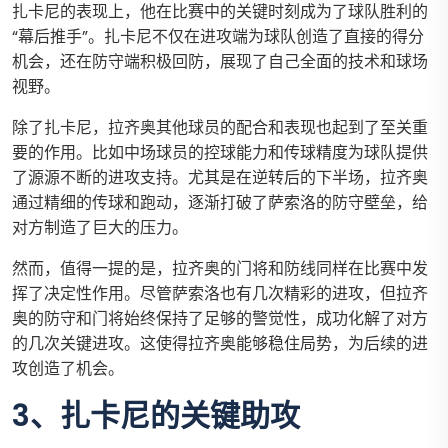
扎卡尼的表现上，他在比赛中的关键时刻成为了球队胜利的
“幕后推手”。扎卡尼不仅在进攻端为球队创造了直接的得分
机会，还在防守端积极回防，展现了自己全面的技术和球场
视野。
除了扎卡尼，拉齐奥其他球员的配合和表现也起到了至关重
要的作用。比如中场球员的控球能力和传球精度为球队提供
了源源不断的进攻支持。尤其是在逆转后的下半场，拉齐奥
通过精细的传球和跑动，逐渐打破了萨索洛的防守壁垒，给
对方制造了巨大的压力。
然而，值得一提的是，拉齐奥的门将和防线同样在比赛中发
挥了决定性作用。尽管萨索洛也有几次精彩的进攻，但拉齐
奥的防守和门将始终保持了足够的警觉性，成功化解了对方
的几次关键进攻。这使得拉齐奥能够稳住局势，为后续的进
攻创造了机会。
3、扎卡尼的关键助攻