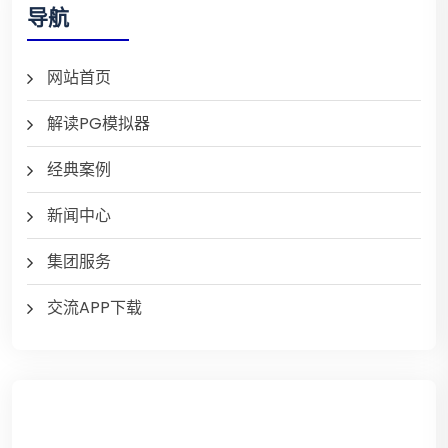
导航
网站首页
解读PG模拟器
经典案例
新闻中心
集团服务
交流APP下载