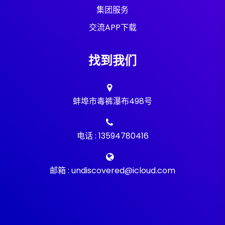
集团服务
交流APP下载
找到我们
蚌埠市毒裤瀑布498号
电话 : 13594780416
邮箱 : undiscovered@icloud.com