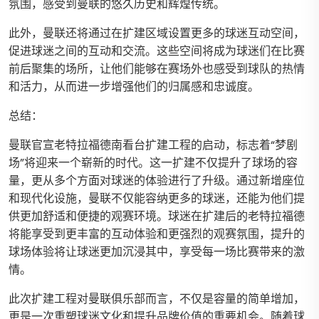
氛围，感受到曼联的悠久历史和辉煌传统。
此外，曼联还将通过在扩建区域设置更多的球迷互动空间，
促进球迷之间的互动和交流。这些空间将成为球迷们在比赛
前后聚集的场所，让他们能够在赛场外也感受到球队的热情
和活力，从而进一步增强他们的归属感和忠诚度。
总结：
曼联官宣老特拉福德南看台扩建工程的启动，标志着“梦剧
场”将迎来一个崭新的时代。这一扩建不仅提升了球场的容
量，更从多个方面对球迷的体验进行了升级。通过新增座位
和现代化设施，曼联不仅能容纳更多的球迷，还能为他们提
供更加舒适和便捷的观赛环境。球迷在扩建后的老特拉福德
将能享受到更丰富的互动体验和更强烈的观赛氛围，提升的
球场体验将让球迷更加沉浸其中，享受每一场比赛带来的激
情。
此次扩建工程对曼联俱乐部而言，不仅是容量的简单增加，
更是一次重塑球迷文化和提升品牌价值的重要机会。随着球